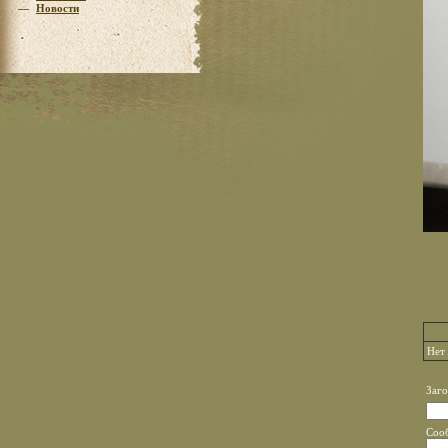
—
Новости
Нет
Заго
Соо