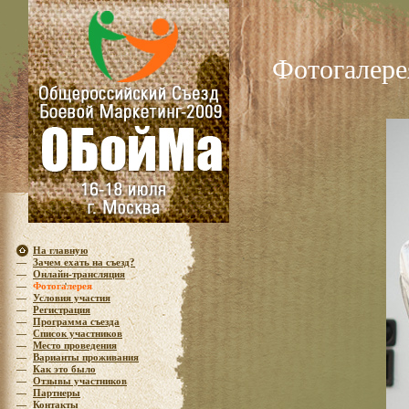
Фотогалере
На главную
—
Зачем ехать на съезд?
—
Онлайн-трансляция
—
Фотогалерея
—
Условия участия
—
Регистрация
—
Программа съезда
—
Список участников
—
Место проведения
—
Варианты проживания
—
Как это было
—
Отзывы участников
—
Партнеры
—
Контакты