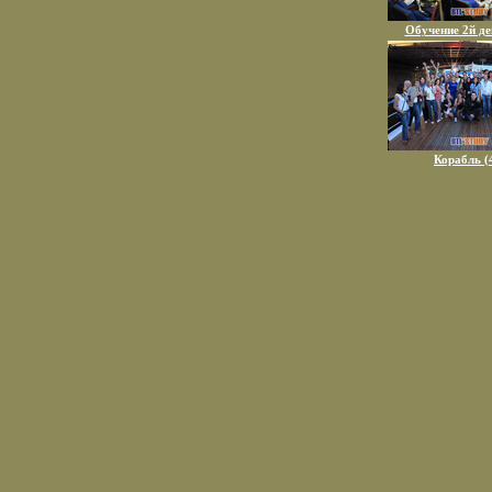
Обучение 2й де
Корабль (