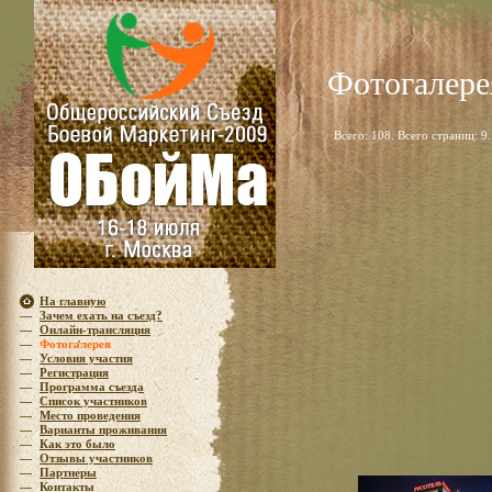
Фотогалере
Всего: 108. Всего страниц: 
На главную
—
Зачем ехать на съезд?
—
Онлайн-трансляция
—
Фотогалерея
—
Условия участия
—
Регистрация
—
Программа съезда
—
Список участников
—
Место проведения
—
Варианты проживания
—
Как это было
—
Отзывы участников
—
Партнеры
—
Контакты