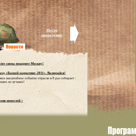
Место
проведения
vier снова покоряет Москву!
езд «Боевой маркетинг-2011». Включайся!
мое масштабное событие отрасли в 8 раз собирает
чших из лучших!
хив новостей >