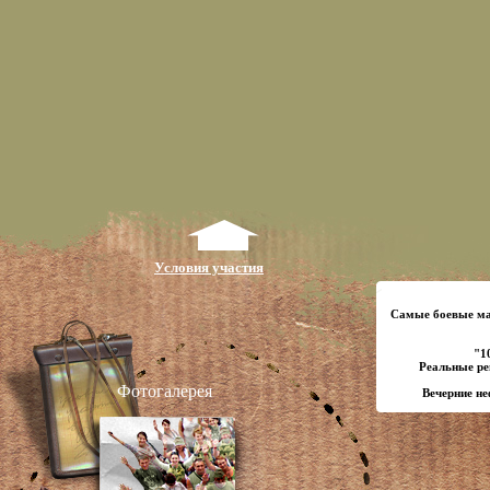
Условия участия
Самые боевые мар
"1
Реальные ре
Фотогалерея
Вечерние не