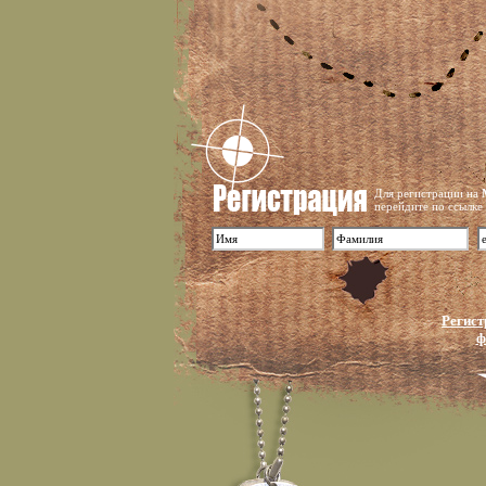
Для регистрации на
перейдите по ссылке
Регист
ф