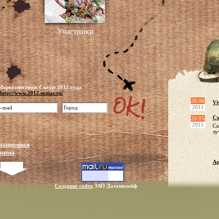
Участники
Маркетинговом Съезде 2012 года
http://www.2012.somar.ru/
28.06
Vi
2011
Съ
20.05
2011
Са
лу
рационная
орма
Ар
Создание сайта
ЗАО Датаинлайф